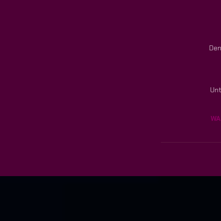
Den
Unt
WA