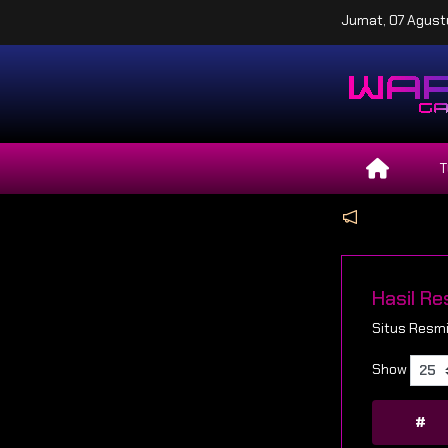
Jumat, 07 Agustu
T
Hasil R
Situs Resmi
Show
#