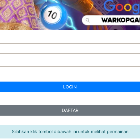
LOGIN
DAFTAR
Silahkan klik tombol dibawah ini untuk melihat permainan