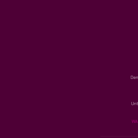
Den
Unt
WA